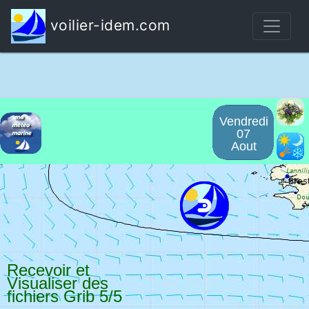
voilier-idem.com
Vendredi
07
Aout
;
Recevoir et
Visualiser des
fichiers Grib 5/5