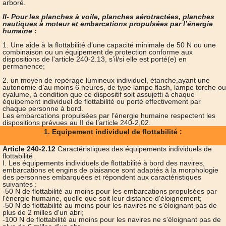
arboré.
II- Pour les planches à voile, planches aérotractées, planches
nautiques à moteur et embarcations propulsées par l’énergie
humaine :
1. Une aide à la flottabilité d’une capacité minimale de 50 N ou une
combinaison ou un équipement de protection conforme aux
dispositions de l'article 240-2.13, s’il/si elle est porté(e) en
permanence;
2. un moyen de repérage lumineux individuel, étanche,ayant une
autonomie d’au moins 6 heures, de type lampe flash, lampe torche ou
cyalume, à condition que ce dispositif soit assujetti à chaque
équipement individuel de flottabilité ou porté effectivement par
chaque personne à bord.
Les embarcations propulsées par l’énergie humaine respectent les
dispositions prévues au II de l’article 240-2,02.
1. Equipement individuel de flottabilité :
Article 240-2.12
Caractéristiques des équipements individuels de
flottabilité
I. Les équipements individuels de flottabilité à bord des navires,
embarcations et engins de plaisance sont adaptés à la morphologie
des personnes embarquées et répondent aux caractéristiques
suivantes :
-50 N de flottabilité au moins pour les embarcations propulsées par
l'énergie humaine, quelle que soit leur distance d'éloignement;
-50 N de flottabilité au moins pour les navires ne s'éloignant pas de
plus de 2 milles d'un abri;
-100 N de flottabilité au moins pour les navires ne s'éloignant pas de