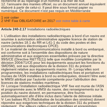
recherche et au repérage d’un homme à la mer de nuit.
12. l’annuaire des marées officiel, ou un document annuel équivalent
élaboré à partir de celui-ci. Il peut être sous format papier ou
numérique. Ce document n’est pas requis en Méditerranée
1 voir cotier
2 VHF Fixe OBLIGATOIRE en 2017
voir notre table à carte
Article 240-2.17
Installations radioélectriques
I- L’utilisation des installations radioélectriques à bord d’un navire est
soumise à autorisation administrative appelée licence de station de
navire (articles 18.1 du RR et L41-1 du code des postes et des
communications électroniques CPCE).
II- Le matériel de radiocommunications installé à bord ou embarqué,
est conforme soit à l'ensemble des dispositions de nature
administrative et aux exigences essentielles prévues par la directive
99/5/CE (Directive R&TTE(1)) telle que modifiée (complétée par la
décision 2004/71/CE pour les équipements assurant les fonctions du
SMDSM), soit aux dispositions de la division 311 du présent
règlement relative aux équipements marins. III- Lorsqu’elles sont
programmées, les installations radioélectriques fixes et portatives et
munies de l’ASN installées à bord ou embarquées, doivent l’être avec
le MMSI attribué par l’autorité compétente pour l’attribution des
licences de stations mobiles maritimes.
IV- Lorsque l’installation radioélectrique VHF fixe est munie de l’ASN
et programmée avec le MMSI du navire, des renseignements sur la
position du navire doivent, en permanence, être fournis
automatiquement afin d'être inclus dans l'alerte de détresse initiale.
V- Les balises RLS (Radiobalise de localisation des sinistres) doivent
répondre aux exigences techniques de la division 311 du présent
règlement . Par ailleurs celles-ci sont identifiées et enregistrées