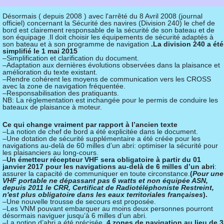
Désormais ( depuis 2008 ) avec l'arrêté du 8 Avril 2008 (journal
officiel) concernant la Sécurité des navires (Division 240) le chef de
bord est clairement responsable de la sécurité de son bateau et de
son équipage .Il doit choisir les équipements de sécurité adaptés à
son bateau et à son programme de navigation
.La division 240 a été
simplifié le 1 mai 2015
–Simplification et clarification du document.
–Adaptation aux dernières évolutions observées dans la plaisance et
amélioration du texte existant.
–Rendre cohérent les moyens de communication vers les CROSS
avec la zone de navigation fréquentée.
–Responsabilisation des pratiquants.
NB: La réglementation est inchangée pour le permis de conduire les
bateaux de plaisance à moteur.
Ce qui change vraiment par rapport à l’ancien texte
–La notion de chef de bord a été explicitée dans le document.
–Une dotation de sécurité supplémentaire a été créée pour les
navigations au-delà de 60 milles d’un abri: optimiser la sécurité pour
les plaisanciers au long-cours.
–
Un émetteur récepteur VHF sera obligatoire à partir du 01
janvier 2017 pour les navigations au-delà de 6 milles d’un abri
:
assurer la capacité de communiquer en toute circonstance.
(
Pour une
VHF portable ne dépassant pas 6 watts et non équipée ASN,
depuis 2011 le CRR, Certificat de Radiotéléphoniste Restreint,
n'est plus obligatoire dans les eaux territoriales françaises
).
–Une nouvelle trousse de secours est proposée.
–Les VNM pouvant embarquer au moins deux personnes pourront
désormais naviguer jusqu’à 6 milles d’un abri.
–La notion d’abri a été précisée.
4 zones de navigation au lieu de 3