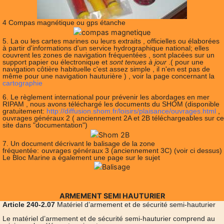
4 Compas magnétique ou gps étanche
5. La ou les cartes marines ou leurs extraits , officielles ou élaborées
à partir d'informations d'un service hydrographique national; elles
couvrent les zones de navigation fréquentées , sont placées sur un
support papier ou électronique et
sont tenues à jour
.( pour une
navigation côtière habituelle c'est assez simple , il n'en est pas de
même pour une navigation hauturière ) , voir la page concernant la
cartographie
6. Le règlement international pour prévenir les abordages en mer
RIPAM , nous avons téléchargé les documents du SHOM (disponible
gratuitement:
http://diffusion.shom.fr/loisirs/plaisance/ouvrages.html
,
ouvrages généraux 2 ( anciennement 2A et 2B téléchargeables sur ce
site dans "documentation")
7. Un document décrivant le balisage de la zone
fréquentée:
ouvrages généraux 3 (anciennement 3C)
(voir ci dessus)
Le Bloc Marine a également une page sur le sujet
ARMEMENT SEMI HAUTURIER
Article 240-2.07
Matériel d’armement et de sécurité semi-hauturier
Le matériel d’armement et de sécurité semi-hauturier comprend au