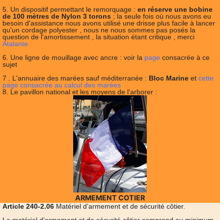
5. Un dispositif permettant le remorquage :
en réserve une bobine
de 100 mètres de Nylon 3 torons
; la seule fois où nous avons eu
besoin d'assistance nous avons utilisé une drisse plus facile à lancer
qu'un cordage polyester , nous ne nous sommes pas posés la
question de l'amortissement , la situation étant critique , merci
Atalante
6. Une ligne de mouillage avec ancre : voir la
page
consacrée à ce
sujet
7 . L'annuaire des marées sauf méditerranée :
Bloc Marine
et
cette
page consacrée au calcul des marées
8. Le pavillon national et les moyens de l'arborer :
ARMEMENT COTIER
Article 240-2.06
Matériel d’armement et de sécurité côtier.