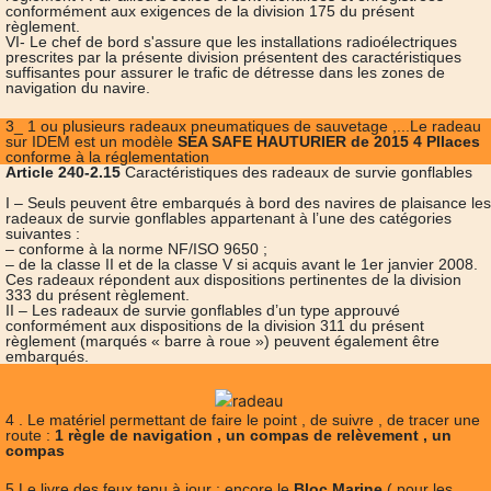
conformément aux exigences de la division 175 du présent
règlement.
VI- Le chef de bord s'assure que les installations radioélectriques
prescrites par la présente division présentent des caractéristiques
suffisantes pour assurer le trafic de détresse dans les zones de
navigation du navire.
3_ 1 ou plusieurs radeaux pneumatiques de sauvetage ,...Le radeau
sur IDEM est un modèle
SEA SAFE HAUTURIER de 2015 4 Pllaces
conforme à la réglementation
Article 240-2.15
Caractéristiques des radeaux de survie gonflables
I – Seuls peuvent être embarqués à bord des navires de plaisance les
radeaux de survie gonflables appartenant à l’une des catégories
suivantes :
– conforme à la norme NF/ISO 9650 ;
– de la classe II et de la classe V si acquis avant le 1er janvier 2008.
Ces radeaux répondent aux dispositions pertinentes de la division
333 du présent règlement.
II – Les radeaux de survie gonflables d’un type approuvé
conformément aux dispositions de la division 311 du présent
règlement (marqués « barre à roue ») peuvent également être
embarqués.
4 . Le matériel permettant de faire le point , de suivre , de tracer une
route :
1 règle de navigation , un compas de relèvement , un
compas
5 Le livre des feux tenu à jour : encore le
Bloc Marine
( pour les