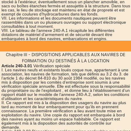
stocké à l’extérieur, éventuellement sous un plancher amovible, en
sacs ou boîtes étanches fermés et assujettis à la structure. Dans tous
les cas, le lieu de stockage est maintenu en état de propreté et est
exempt de coulures d’hydrocarbures dans les fonds.
VII. Les informations et les documents nautiques peuvent être
rassemblés dans un ou plusieurs ouvrages ou support électronique
consultables à tout moment.
VIII. Le tableau de l’annexe 240-A.1 récapitule les différentes
dotations de matériel d’armement et de sécurité devant être
embarquées à bord des navires, embarcations et engins.
Chapitre III - DISPOSITIONS APPLICABLES AUX NAVIRES DE
FORMATION OU DESTINÉS À LA LOCATION
Article 240-3.01
Vérification spéciale
I. Les navires neufs et existants loués coque nue, appartenant à une
association, les navires de formation, tels que définis au 3.2 du 3. de
l’article 1 du décret 84-810 du 30 août 1984 modifié, ou les navires
mis à disposition par les comités d’entreprise sont soumis à une
vérification spéciale annuelle. Elle est effectuée sous la responsabilité
du propriétaire ou de l’exploitant , et donne lieu à l’établissement d’un
rapport établi sur le modèle de l’annexe 240-A.2, selon les conditions
d’utilisation et les caractéristiques du navire.
II. Ce rapport est mis à la disposition des usagers du navire au plus
tard au moment de leur embarquement pour qu’ils en prennent
connaissance. La première vérification a lieu avant toute mise en
exploitation du navire. Une copie du rapport est embarquée à bord
des navires ayant au moins un espace habitable. Ce rapport est
également mis à la disposition des autorités de contrôle sur
demande.