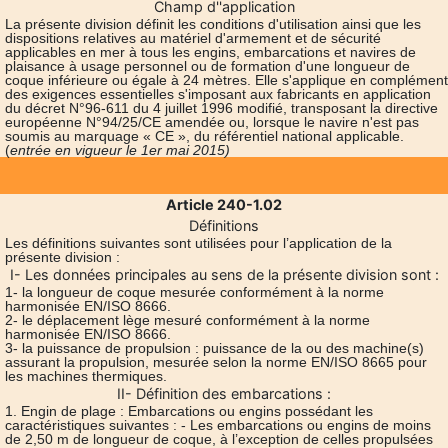
Champ d''application
La présente division définit les conditions d'utilisation ainsi que les
dispositions relatives au matériel d'armement et de sécurité
applicables en mer à tous les engins, embarcations et navires de
plaisance à usage personnel ou de formation d'une longueur de
coque inférieure ou égale à 24 mètres. Elle s'applique en complément
des exigences essentielles s'imposant aux fabricants en application
du décret N°96-611 du 4 juillet 1996 modifié, transposant la directive
européenne N°94/25/CE amendée ou, lorsque le navire n'est pas
soumis au marquage « CE », du référentiel national applicable.
(
entrée en vigueur le 1
er mai 2015)
Article 240-1.02
Définitions
Les définitions suivantes sont utilisées pour l’application de la
présente division :
I- Les données principales au sens de la présente division sont :
1- la longueur de coque mesurée conformément à la norme
harmonisée EN/ISO 8666.
2- le déplacement lège mesuré conformément à la norme
harmonisée EN/ISO 8666.
3- la puissance de propulsion : puissance de la ou des machine(s)
assurant la propulsion, mesurée selon la norme EN/ISO 8665 pour
les machines thermiques.
II- Définition des embarcations :
1. Engin de plage : Embarcations ou engins possédant les
caractéristiques suivantes : - Les embarcations ou engins de moins
de 2,50 m de longueur de coque, à l’exception de celles propulsées