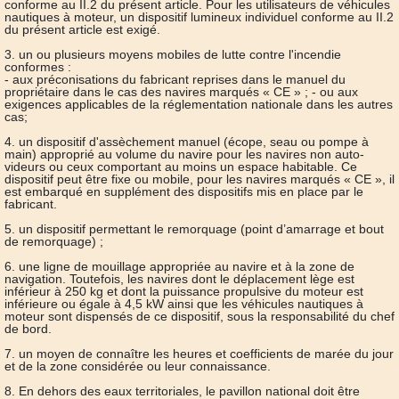
conforme au II.2 du présent article. Pour les utilisateurs de véhicules
nautiques à moteur, un dispositif lumineux individuel conforme au II.2
du présent article est exigé.
3. un ou plusieurs moyens mobiles de lutte contre l'incendie
conformes :
- aux préconisations du fabricant reprises dans le manuel du
propriétaire dans le cas des navires marqués « CE » ; - ou aux
exigences applicables de la réglementation nationale dans les autres
cas;
4. un dispositif d'assèchement manuel (écope, seau ou pompe à
main) approprié au volume du navire pour les navires non auto-
videurs ou ceux comportant au moins un espace habitable. Ce
dispositif peut être fixe ou mobile, pour les navires marqués « CE », il
est embarqué en supplément des dispositifs mis en place par le
fabricant.
5. un dispositif permettant le remorquage (point d’amarrage et bout
de remorquage) ;
6. une ligne de mouillage appropriée au navire et à la zone de
navigation. Toutefois, les navires dont le déplacement lège est
inférieur à 250 kg et dont la puissance propulsive du moteur est
inférieure ou égale à 4,5 kW ainsi que les véhicules nautiques à
moteur sont dispensés de ce dispositif, sous la responsabilité du chef
de bord.
7. un moyen de connaître les heures et coefficients de marée du jour
et de la zone considérée ou leur connaissance.
8. En dehors des eaux territoriales, le pavillon national doit être