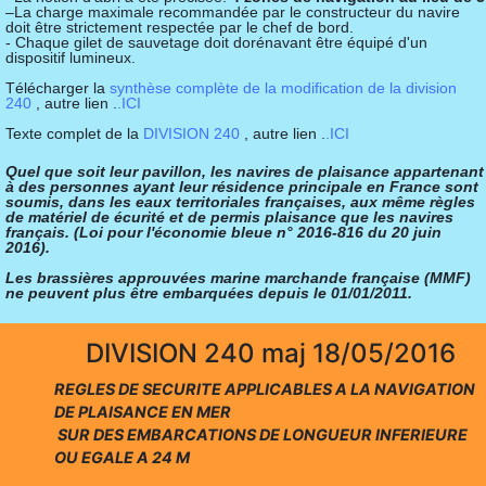
–La charge maximale recommandée par le constructeur du navire
doit être strictement respectée par le chef de bord.
- Chaque gilet de sauvetage doit dorénavant être équipé d'un
dispositif lumineux.
Télécharger la
synthèse complète de la modification de la division
240
, autre lien .
.ICI
Texte complet de la
DIVISION 240
, autre lien .
.ICI
Quel que soit leur pavillon, les navires de plaisance appartenant
à des personnes ayant leur résidence principale en France sont
soumis, dans les eaux territoriales françaises, aux même règles
de matériel de écurité et de permis plaisance que les navires
français. (Loi pour l'économie bleue n° 2016-816 du 20 juin
2016).
Les brassières approuvées marine marchande française (MMF)
ne peuvent plus être embarquées depuis le 01/01/2011.
DIVISION 240
maj 18/05/2016
REGLES DE SECURITE APPLICABLES A LA NAVIGATION
DE PLAISANCE EN MER
SUR DES EMBARCATIONS DE LONGUEUR INFERIEURE
OU EGALE A 24 M