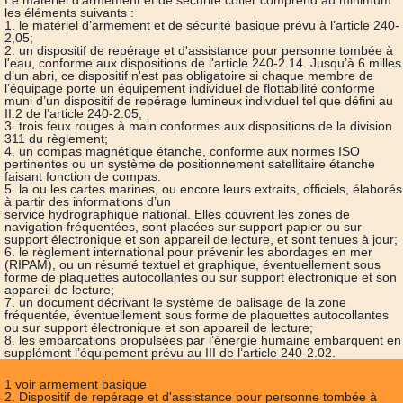
Le matériel d’armement et de sécurité côtier comprend au minimum
les éléments suivants :
1. le matériel d’armement et de sécurité basique prévu à l’article 240-
2,05;
2. un dispositif de repérage et d'assistance pour personne tombée à
l'eau, conforme aux dispositions de l'article 240-2.14. Jusqu’à 6 milles
d’un abri, ce dispositif n'est pas obligatoire si chaque membre de
l’équipage porte un équipement individuel de flottabilité conforme
muni d’un dispositif de repérage lumineux individuel tel que défini au
II.2 de l’article 240-2.05;
3. trois feux rouges à main conformes aux dispositions de la division
311 du règlement;
4. un compas magnétique étanche, conforme aux normes ISO
pertinentes ou un système de positionnement satellitaire étanche
faisant fonction de compas.
5. la ou les cartes marines, ou encore leurs extraits, officiels, élaborés
à partir des informations d’un
service hydrographique national. Elles couvrent les zones de
navigation fréquentées, sont placées sur support papier ou sur
support électronique et son appareil de lecture, et sont tenues à jour;
6. le règlement international pour prévenir les abordages en mer
(RIPAM), ou un résumé textuel et graphique, éventuellement sous
forme de plaquettes autocollantes ou sur support électronique et son
appareil de lecture;
7. un document décrivant le système de balisage de la zone
fréquentée, éventuellement sous forme de plaquettes autocollantes
ou sur support électronique et son appareil de lecture;
8. les embarcations propulsées par l’énergie humaine embarquent en
supplément l’équipement prévu au III de l’article 240-2.02.
1 voir armement basique
2. Dispositif de repérage et d'assistance pour personne tombée à