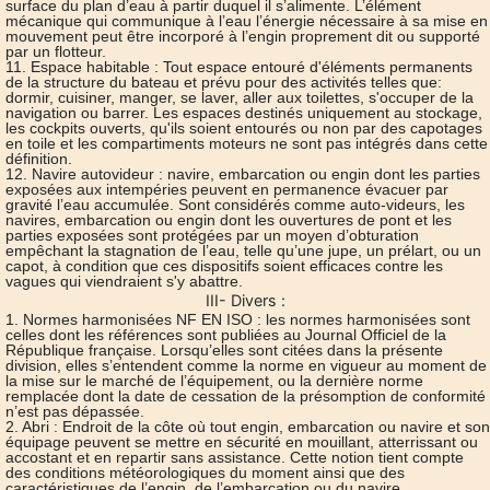
surface du plan d’eau à partir duquel il s’alimente. L’élément
mécanique qui communique à l’eau l’énergie nécessaire à sa mise en
mouvement peut être incorporé à l’engin proprement dit ou supporté
par un flotteur.
11. Espace habitable : Tout espace entouré d'éléments permanents
de la structure du bateau et prévu pour des activités telles que:
dormir, cuisiner, manger, se laver, aller aux toilettes, s'occuper de la
navigation ou barrer. Les espaces destinés uniquement au stockage,
les cockpits ouverts, qu'ils soient entourés ou non par des capotages
en toile et les compartiments moteurs ne sont pas intégrés dans cette
définition.
12. Navire autovideur : navire, embarcation ou engin dont les parties
exposées aux intempéries peuvent en permanence évacuer par
gravité l’eau accumulée. Sont considérés comme auto-videurs, les
navires, embarcation ou engin dont les ouvertures de pont et les
parties exposées sont protégées par un moyen d’obturation
empêchant la stagnation de l’eau, telle qu’une jupe, un prélart, ou un
capot, à condition que ces dispositifs soient efficaces contre les
vagues qui viendraient s'y abattre.
III- Divers :
1. Normes harmonisées NF EN ISO : les normes harmonisées sont
celles dont les références sont publiées au Journal Officiel de la
République française. Lorsqu’elles sont citées dans la présente
division, elles s’entendent comme la norme en vigueur au moment de
la mise sur le marché de l’équipement, ou la dernière norme
remplacée dont la date de cessation de la présomption de conformité
n’est pas dépassée.
2. Abri : Endroit de la côte où tout engin, embarcation ou navire et son
équipage peuvent se mettre en sécurité en mouillant, atterrissant ou
accostant et en repartir sans assistance. Cette notion tient compte
des conditions météorologiques du moment ainsi que des
caractéristiques de l’engin, de l’embarcation ou du navire.