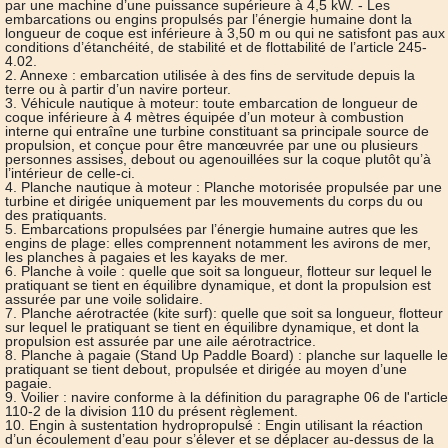
par une machine d’une puissance supérieure à 4,5 kW. - Les
embarcations ou engins propulsés par l’énergie humaine dont la
longueur de coque est inférieure à 3,50 m ou qui ne satisfont pas aux
conditions d’étanchéité, de stabilité et de flottabilité de l’article 245-
4.02.
2. Annexe : embarcation utilisée à des fins de servitude depuis la
terre ou à partir d’un navire porteur.
3. Véhicule nautique à moteur: toute embarcation de longueur de
coque inférieure à 4 mètres équipée d’un moteur à combustion
interne qui entraîne une turbine constituant sa principale source de
propulsion, et conçue pour être manœuvrée par une ou plusieurs
personnes assises, debout ou agenouillées sur la coque plutôt qu’à
l’intérieur de celle-ci.
4. Planche nautique à moteur : Planche motorisée propulsée par une
turbine et dirigée uniquement par les mouvements du corps du ou
des pratiquants.
5. Embarcations propulsées par l’énergie humaine autres que les
engins de plage: elles comprennent notamment les avirons de mer,
les planches à pagaies et les kayaks de mer.
6. Planche à voile : quelle que soit sa longueur, flotteur sur lequel le
pratiquant se tient en équilibre dynamique, et dont la propulsion est
assurée par une voile solidaire.
7. Planche aérotractée (kite surf): quelle que soit sa longueur, flotteur
sur lequel le pratiquant se tient en équilibre dynamique, et dont la
propulsion est assurée par une aile aérotractrice.
8. Planche à pagaie (Stand Up Paddle Board) : planche sur laquelle le
pratiquant se tient debout, propulsée et dirigée au moyen d’une
pagaie.
9. Voilier : navire conforme à la définition du paragraphe 06 de l'article
110-2 de la division 110 du présent règlement.
10. Engin à sustentation hydropropulsé : Engin utilisant la réaction
d’un écoulement d’eau pour s’élever et se déplacer au-dessus de la