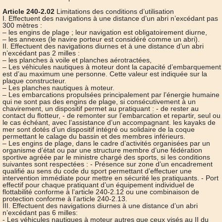
Article 240-2.02
Limitations des conditions d’utilisation
I. Effectuent des navigations à une distance d’un abri n’excédant pas
300 mètres :
– les engins de plage ; leur navigation est obligatoirement diurne,
– les annexes (le navire porteur est considéré comme un abri).
II. Effectuent des navigations diurnes et à une distance d’un abri
n’excédant pas 2 milles :
– les planches à voile et planches aérotractées,
– Les véhicules nautiques à moteur dont la capacité d’embarquement
est d’au maximum une personne. Cette valeur est indiquée sur la
plaque constructeur.
– Les planches nautiques à moteur.
– Les embarcations propulsées principalement par l’énergie humaine
qui ne sont pas des engins de plage, si consécutivement à un
chavirement, un dispositif permet au pratiquant : - de rester au
contact du flotteur, - de remonter sur l’embarcation et repartir, seul ou
le cas échéant, avec l’assistance d’un accompagnant. les kayaks de
mer sont dotés d’un dispositif intégré ou solidaire de la coque
permettant le calage du bassin et des membres inférieurs.
– Les engins de plage, dans le cadre d’activités organisées par un
organisme d’état ou par une structure membre d’une fédération
sportive agréée par le ministre chargé des sports, si les conditions
suivantes sont respectées : - Présence sur zone d’un encadrement
qualifié au sens du code du sport permettant d’effectuer une
intervention immédiate pour mettre en sécurité les pratiquants. - Port
effectif pour chaque pratiquant d’un équipement individuel de
flottabilité conforme à l’article 240-2.12 ou une combinaison de
protection conforme à l’article 240-2.13.
III. Effectuent des navigations diurnes à une distance d’un abri
n’excédant pas 6 milles:
- Les véhicules nautiques à moteur autres que ceux visés au II du