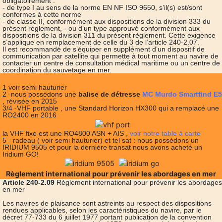
obligatoirement :
- de type I au sens de la norme EN NF ISO 9650, s’il(s) est/sont
conformes à cette norme
- de classe II, conformément aux dispositions de la division 333 du
présent règlement, - ou d’un type approuvé conformément aux
dispositions de la division 311 du présent règlement. Cette exigence
s’applique en remplacement de celle du 3 de l’article 240-2.07.
Il est recommandé de s’équiper en supplément d’un dispositif de
communication par satellite qui permette à tout moment au navire de
contacter un centre de consultation médical maritime ou un centre de
coordination du sauvetage en mer.
1 voir semi hauturier
2 -nous possédons une
balise de détresse
MC Murdo Smartfind E5
, révisée en 2015
3/4 -VHF portable , une Standard Horizon HX300 qui a remplacé une
RO2400 en 2016
la VHF fixe est une RO4800 ASN + AIS ,
voir notre table à carte
5 - radeau ( voir semi hauturier) et tel sat : nous possédons un
IRIDIUM 9505 et pour la dernière transat nous avons acheté un
Iridium GO!
Règlement international pour prévenir les abordages en mer
Article 240-2.09
Règlement international pour prévenir les abordages
en mer
Les navires de plaisance sont astreints au respect des dispositions
rendues applicables, selon les caractéristiques du navire, par le
décret 77-733 du 6 juillet 1977 portant publication de la convention