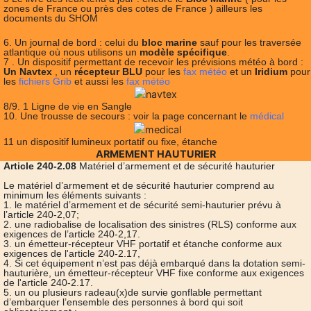
zones de France ou près des cotes de France ) ailleurs les
documents du SHOM
6. Un journal de bord : celui du
bloc marine
sauf pour les traversée
atlantique où nous utilisons un
modèle spécifique
.
7 . Un dispositif permettant de recevoir les prévisions météo à bord :
Un Navtex
, un
récepteur BLU
pour les
fax météo
et un
Iridium
pour
les
fichiers Grib
et aussi les
fax météo
8/9. 1 Ligne de vie en Sangle
10. Une trousse de secours : voir la page concernant le
médical
11 un dispositif lumineux portatif ou fixe, étanche
ARMEMENT HAUTURIER
Article 240-2.08
Matériel d’armement et de sécurité hauturier
Le matériel d’armement et de sécurité hauturier comprend au
minimum les éléments suivants :
1. le matériel d’armement et de sécurité semi-hauturier prévu à
l’article 240-2,07;
2. une radiobalise de localisation des sinistres (RLS) conforme aux
exigences de l’article 240-2,17.
3. un émetteur-récepteur VHF portatif et étanche conforme aux
exigences de l'article 240-2.17,
4. Si cet équipement n’est pas déjà embarqué dans la dotation semi-
hauturière, un émetteur-récepteur VHF fixe conforme aux exigences
de l'article 240-2.17.
5. un ou plusieurs radeau(x)de survie gonflable permettant
d’embarquer l’ensemble des personnes à bord qui soit