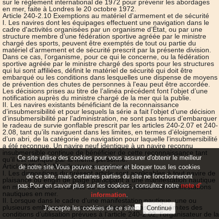
sur le règlement international de 1972 pour prévenir les abordages
en mer, faite à Londres le 20 octobre 1972.
Article 240-2.10 Exemptions au matériel d’armement et de sécurité
I. Les navires dont les équipages effectuent une navigation dans le
cadre d'activités organisées par un organisme d’État, ou par une
structure membre d’une fédération sportive agréée par le ministre
chargé des sports, peuvent être exemptés de tout ou partie du
matériel d’armement et de sécurité prescrit par la présente division.
Dans ce cas, l’organisme, pour ce qui le concerne, ou la fédération
sportive agréée par le ministre chargé des sports pour les structures
qui lui sont affiliées, définit le matériel de sécurité qui doit être
embarqué ou les conditions dans lesquelles une dispense de moyens
de prévention des chutes de personnes à l'eau peut être accordée.
Les décisions prises au titre de l’alinéa précédent font l’objet d’une
notification auprès du ministre chargé de la mer qui la publie.
II. Les navires existants bénéficiant de la reconnaissance
d’insubmersibilité et pour lesquels la série a fait l’objet d’une décision
d’insubmersibilité par l’administration, ne sont pas tenus d’embarquer
le radeau de survie gonflable prescrit par les articles 240-2.07 et 240-
2.08, tant qu’ils naviguent dans les limites, en termes d’éloignement
d’un abri, de la catégorie de navigation pour laquelle l’insubmersibilité
a été reconnue. Un navire neuf identique à un navire reconnu
insubmersible continue de bénéficier de cette reconnaissance tant
Ce site utilise des cookies pour vous assurer d'obtenir le meilleur
qu’il est fabriqué par la même personne.
Article 240-2.11 Manifestations nautiques
de notre site.Vous pouvez supprimer et bloquer tous les cookies
I. Les dispositions du présent article sont applicables à tout navire de
de ce site, mais certaines parties du site ne fonctionneront
plaisance ou engin de plage participant à une manifestation nautique
pas.Pour en savoir plus sur les cookies , consultez notre
note d'
en mer, au sens de l'arrêté du 3 mai 1995 relatif aux manifestations
nautiques en mer.
information
.
II. Lorsque dans le cadre d'une manifestation nautique, une ou
plusieurs embarcations sont amenées à dépasser les limites des
J'accepte les cookies de ce site
conditions d’utilisation prévues à l’article 240-2.02, l’organisateur de la