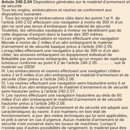
Article 240-2.04
Dispositions générales sur le matériel d’armement et
de sécurité
Tous les engins, embarcations et navires se conforment aux
dispositions suivantes :
I. Tous les engins et embarcations cités dans les points I et II. de
l’article 240-2.02 effectuant une navigation à moins de 300 m d’un
abri ne sont pas tenus d'embarquer de matériel de sécurité.
Toutefois, les véhicules nautiques à moteur ne bénéficient pas de
cette dispense d’emport dans la bande des 300 mètres.
II.Les engins, embarcations et navires effectuant une navigation
littorale à moins de 2 milles d’un abri embarquent le matériel
d’armement et de sécurité basique prévu à l’article 240-2.05.
Lorsqu’elles effectuent une navigation à plus de 300 m d’un abri
côtier, les annexes embarquent un équipement individuel de
flottabilité par personne embarquée, ainsi qu’un moyen de repérage
lumineux conforme au point II.2 de l’article 240-2.05. ............
.voir le
matériel sur IDEM
III. Les embarcations et navires effectuant une navigation côtière
entre 2 et 6 milles d’un abri embarquent le matériel d’armement et de
sécurité côtier prévu à l’article 240-2.06.
IV. Les navires effectuant une navigation semi-hauturière entre 6 et
60 milles d’un abri embarquent le matériel d’armement et de sécurité
semi-hauturier prévu à l’article 240-2.07.
V. Les navires effectuant une navigation hauturière au-delà de 60
milles d’un abri embarquent le matériel d’armement et de sécurité
hauturier prévu à l’article 240-2.08.
VI. L’ensemble du matériel d’armement et de sécurité est adapté aux
caractéristiques du navire. Il est maintenu en bon état de
fonctionnement, à jour des visites techniques qui lui sont applicables,
et prêt à servir en cas d’urgence. Aucun matériel d’armement et de
sécurité n’est conservé dans les locaux de machines. Lorsqu’il
n’existe pas d’autres possibilités de rangement, le matériel peut être