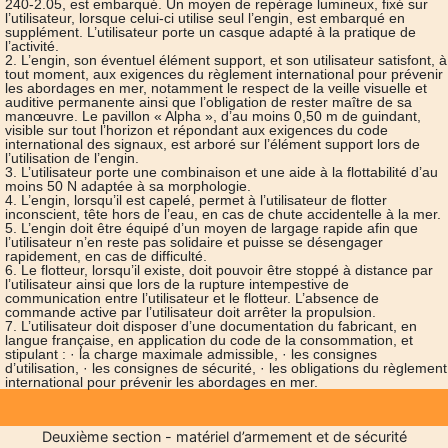
240-2.05, est embarqué. Un moyen de repérage lumineux, fixé sur
l’utilisateur, lorsque celui-ci utilise seul l’engin, est embarqué en
supplément. L’utilisateur porte un casque adapté à la pratique de
l’activité.
2. L’engin, son éventuel élément support, et son utilisateur satisfont, à
tout moment, aux exigences du règlement international pour prévenir
les abordages en mer, notamment le respect de la veille visuelle et
auditive permanente ainsi que l’obligation de rester maître de sa
manœuvre. Le pavillon « Alpha », d’au moins 0,50 m de guindant,
visible sur tout l’horizon et répondant aux exigences du code
international des signaux, est arboré sur l’élément support lors de
l’utilisation de l’engin.
3. L’utilisateur porte une combinaison et une aide à la flottabilité d’au
moins 50 N adaptée à sa morphologie.
4. L’engin, lorsqu’il est capelé, permet à l’utilisateur de flotter
inconscient, tête hors de l’eau, en cas de chute accidentelle à la mer.
5. L’engin doit être équipé d’un moyen de largage rapide afin que
l’utilisateur n’en reste pas solidaire et puisse se désengager
rapidement, en cas de difficulté.
6. Le flotteur, lorsqu’il existe, doit pouvoir être stoppé à distance par
l’utilisateur ainsi que lors de la rupture intempestive de
communication entre l’utilisateur et le flotteur. L’absence de
commande active par l’utilisateur doit arrêter la propulsion.
7. L’utilisateur doit disposer d’une documentation du fabricant, en
langue française, en application du code de la consommation, et
stipulant : · la charge maximale admissible, · les consignes
d’utilisation, · les consignes de sécurité, · les obligations du règlement
international pour prévenir les abordages en mer.
Deuxième section - matériel d’armement et de sécurité