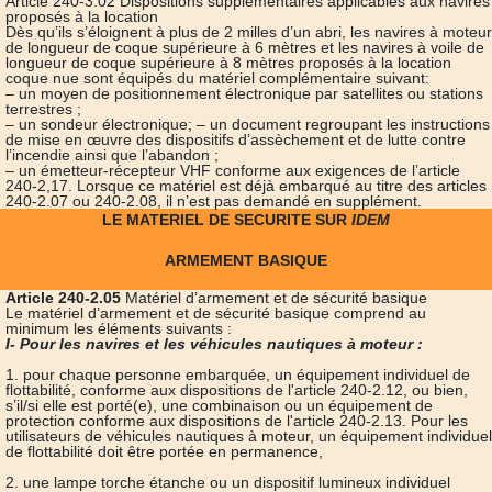
Article 240-3.02 Dispositions supplémentaires applicables aux navires
proposés à la location
Dès qu’ils s’éloignent à plus de 2 milles d’un abri, les navires à moteur
de longueur de coque supérieure à 6 mètres et les navires à voile de
longueur de coque supérieure à 8 mètres proposés à la location
coque nue sont équipés du matériel complémentaire suivant:
– un moyen de positionnement électronique par satellites ou stations
terrestres ;
– un sondeur électronique; – un document regroupant les instructions
de mise en œuvre des dispositifs d’assèchement et de lutte contre
l’incendie ainsi que l’abandon ;
– un émetteur-récepteur VHF conforme aux exigences de l’article
240-2,17. Lorsque ce matériel est déjà embarqué au titre des articles
240-2.07 ou 240-2.08, il n’est pas demandé en supplément.
LE MATERIEL DE SECURITE SUR
IDEM
ARMEMENT BASIQUE
Article 240-2.05
Matériel d’armement et de sécurité basique
Le matériel d’armement et de sécurité basique comprend au
minimum les éléments suivants :
I- Pour les navires et les véhicules nautiques à moteur :
1. pour chaque personne embarquée, un équipement individuel de
flottabilité, conforme aux dispositions de l'article 240-2.12, ou bien,
s’il/si elle est porté(e), une combinaison ou un équipement de
protection conforme aux dispositions de l'article 240-2.13. Pour les
utilisateurs de véhicules nautiques à moteur, un équipement individuel
de flottabilité doit être portée en permanence,
2. une lampe torche étanche ou un dispositif lumineux individuel