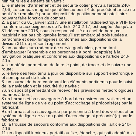
minimum les éléments suivants :
1. le matériel d’armement et de sécurité côtier prévu à l’article 240-
2,06; Le compas magnétique défini au point 4 du précédent article ne
peut être remplacé par un dispositif de positionnement satellitaire
pouvant faire fonction de compas.
2. à partir du 01 janvier 2017, une installation radioélectrique VHF fixe
, conforme aux exigences de l'article 240-2.17, est exigée. Jusqu’au
31 décembre 2016, sous la responsabilité du chef de bord, ce
matériel n’est pas obligatoire lorsqu’il est embarqué trois fusées à
parachute et deux fumigènes conformes aux dispositions de la
division 311 du présent règlement.
3. un ou plusieurs radeaux de survie gonflables, permettant
d’embarquer l’ensemble des personnes à bord, adapté(s) à la
navigation pratiquée et conformes aux dispositions de l’article 240-
2.15.
4. le matériel permettant de faire le point, de tracer et de suivre une
route;
5. le livre des feux tenu à jour ou disponible sur support électronique
et son appareil de lecture;
6. un journal de bord contenant les éléments pertinents pour le suivi
de la navigation et la sécurité du navire ;
7.un dispositif permettant de recevoir les prévisions météorologiques
marines à bord;
8.un harnais et sa sauvegarde à bord des navires non-voiliers et un
système de ligne de vie ou point d’accrochage si préconisé(e) par le
fabricant;
9.un harnais et sa sauvegarde par personne à bord des voiliers et un
système de ligne de vie ou point d’accrochage si préconisé(e) par le
fabricant;
10.la trousse de secours conforme aux dispositions de l’article 240-
2.16.
11.un dispositif lumineux portatif ou fixe, étanche, qui soit adapté à la