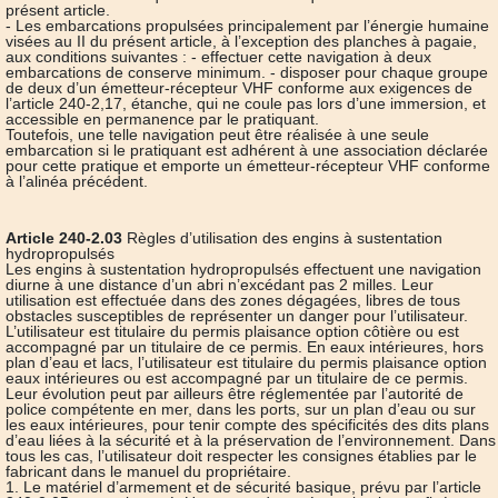
présent article.
- Les embarcations propulsées principalement par l’énergie humaine
visées au II du présent article, à l’exception des planches à pagaie,
aux conditions suivantes : - effectuer cette navigation à deux
embarcations de conserve minimum. - disposer pour chaque groupe
de deux d’un émetteur-récepteur VHF conforme aux exigences de
l’article 240-2,17, étanche, qui ne coule pas lors d’une immersion, et
accessible en permanence par le pratiquant.
Toutefois, une telle navigation peut être réalisée à une seule
embarcation si le pratiquant est adhérent à une association déclarée
pour cette pratique et emporte un émetteur-récepteur VHF conforme
à l’alinéa précédent.
Article 240-2.03
Règles d’utilisation des engins à sustentation
hydropropulsés
Les engins à sustentation hydropropulsés effectuent une navigation
diurne à une distance d’un abri n’excédant pas 2 milles. Leur
utilisation est effectuée dans des zones dégagées, libres de tous
obstacles susceptibles de représenter un danger pour l’utilisateur.
L’utilisateur est titulaire du permis plaisance option côtière ou est
accompagné par un titulaire de ce permis. En eaux intérieures, hors
plan d’eau et lacs, l’utilisateur est titulaire du permis plaisance option
eaux intérieures ou est accompagné par un titulaire de ce permis.
Leur évolution peut par ailleurs être réglementée par l’autorité de
police compétente en mer, dans les ports, sur un plan d’eau ou sur
les eaux intérieures, pour tenir compte des spécificités des dits plans
d’eau liées à la sécurité et à la préservation de l’environnement. Dans
tous les cas, l’utilisateur doit respecter les consignes établies par le
fabricant dans le manuel du propriétaire.
1. Le matériel d’armement et de sécurité basique, prévu par l’article