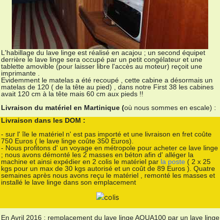
L'habillage du lave linge est réalisé en acajou ; un second équipet
derrière le lave linge sera occupé par un petit congélateur et une
tablette amovible (pour laisser libre l'accès au moteur) reçoit une
imprimante .
Evidemment le matelas a été recoupé , cette cabine a désormais un
matelas de 120 ( de la tête au pied) , dans notre First 38 les cabines
avait 120 cm à la tête mais 60 cm aux pieds !!
Livraison du matériel en Martinique (
où nous sommes en escale) :
Livraison dans les DOM :
- sur l' île le matériel n' est pas importé et une livraison en fret coûte
750 Euros ( le lave linge coûte 350 Euros).
- Nous profitons d' un voyage en métropole pour acheter ce lave linge
; nous avons démonté les 2 masses en béton afin d' alléger la
machine et ainsi expédier en 2 colis le matériel par
la poste
( 2 x 25
kgs pour un max de 30 kgs autorisé et un coût de 89 Euros ). Quatre
semaines après nous avons reçu le matériel , remonté les masses et
installé le lave linge dans son emplacement
En Avril 2016 : remplacement du lave linge AQUA100 par un lave linge