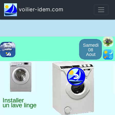
voilier-idem.com
Samedi
08
Aout
Installer
un lave linge