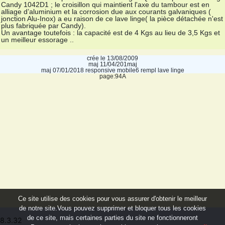
Candy 1042D1 ; le croisillon qui maintient l'axe du tambour est en
alliage d’aluminium et la corrosion due aux courants galvaniques (
jonction Alu-Inox) a eu raison de ce lave linge( la pièce détachée n'est
plus fabriquée par Candy).
Un avantage toutefois : la capacité est de 4 Kgs au lieu de 3,5 Kgs et
un meilleur essorage ..
crée le 13/08/2009
maj 11/04/201maj
maj 07/01/2018 responsive mobile6 rempl lave linge
page:94A
Ce site utilise des cookies pour vous assurer d'obtenir le meilleur
de notre site.Vous pouvez supprimer et bloquer tous les cookies
de ce site, mais certaines parties du site ne fonctionneront
8.3.32